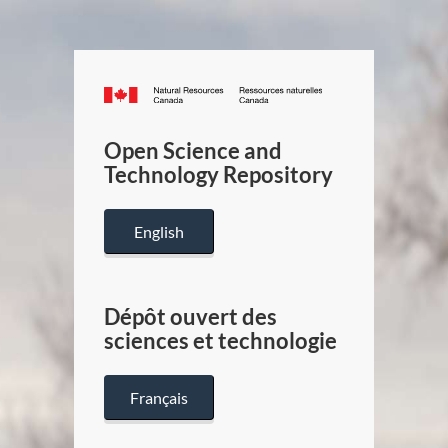
Canada.ca
/
Gouverneme
Open Science and
du
Technology Repository
Canada
English
Dépôt ouvert des
sciences et technologie
Français