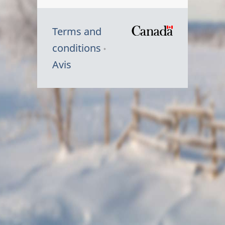
Terms and
/
conditions
Symbole
Avis
du
gouvernem
du
Canada