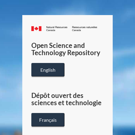
Canada.ca
/
Gouverneme
Open Science and
du
Technology Repository
Canada
English
Dépôt ouvert des
sciences et technologie
Français