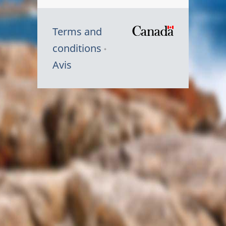
Terms and
/
conditions
Symbole
Avis
du
gouvernem
du
Canada