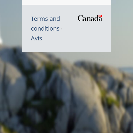
Terms and
/
conditions
Symbole
Avis
du
gouvernem
du
Canada