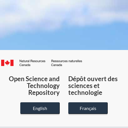
Canada.ca
/
Gouvernement
Open Science and
Dépôt ouvert des
du
Technology
sciences et
Canada
Repository
technologie
English
Français