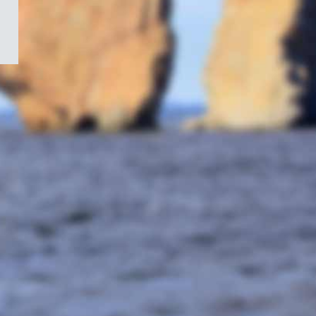
/
Symbole
du
gouvernement
du
Canada