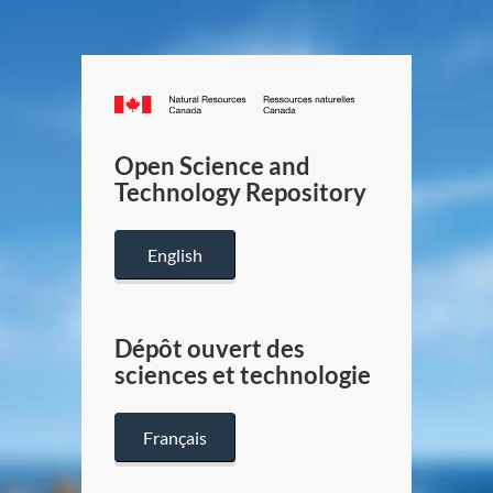
Canada.ca
/
Gouverneme
Open Science and
du
Technology Repository
Canada
English
Dépôt ouvert des
sciences et technologie
Français