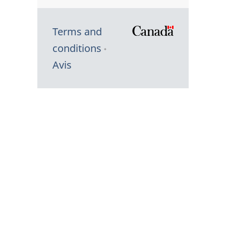
Terms and
/
conditions
Symbole
Avis
du
gouvernem
du
Canada