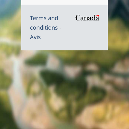
Terms and
/
conditions
Symbole
Avis
du
gouvernem
du
Canada