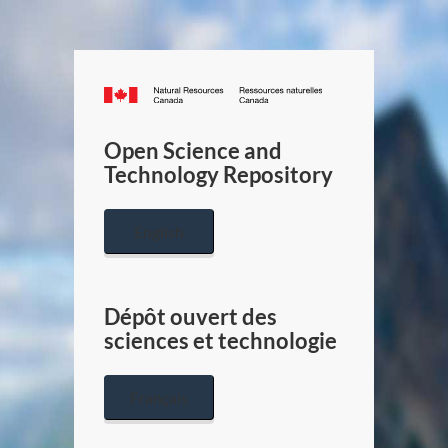
Canada.ca
/
Gouverneme
Open Science and
du
Technology Repository
Canada
English
Dépôt ouvert des
sciences et technologie
Français