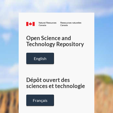
Canada.ca
/
Gouverneme
Open Science and
du
Technology Repository
Canada
English
Dépôt ouvert des
sciences et technologie
Français