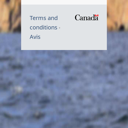
Terms and
/
conditions
Symbole
Avis
du
gouvernem
du
Canada