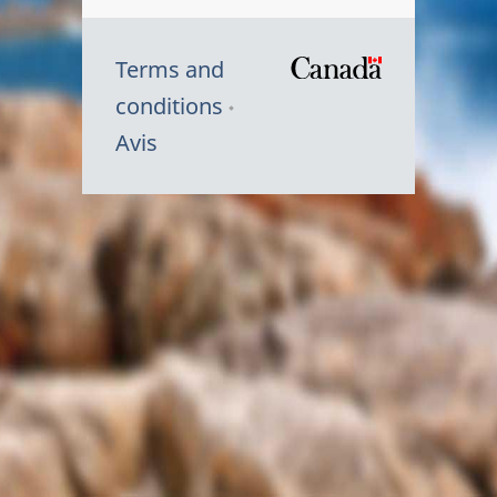
Terms and
/
conditions
Symbole
Avis
du
gouvernem
du
Canada