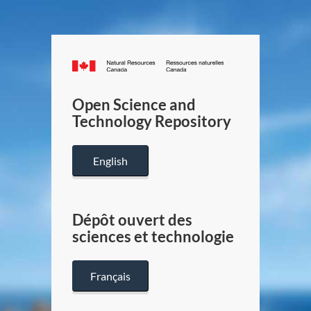
Canada.ca
/
Gouverneme
Open Science and
du
Technology Repository
Canada
English
Dépôt ouvert des
sciences et technologie
Français