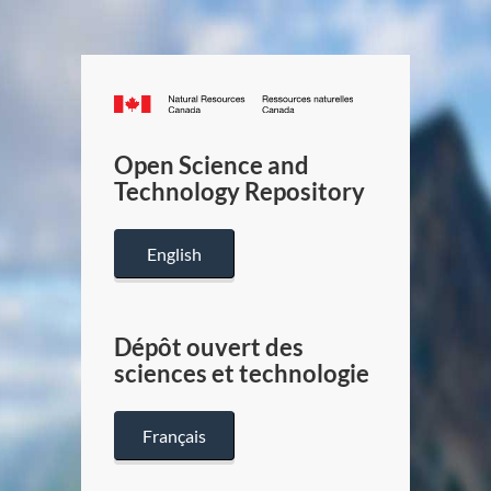
Canada.ca
/
Gouverneme
Open Science and
du
Technology Repository
Canada
English
Dépôt ouvert des
sciences et technologie
Français