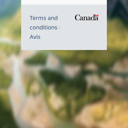
Terms and
/
conditions
Symbole
Avis
du
gouvernem
du
Canada