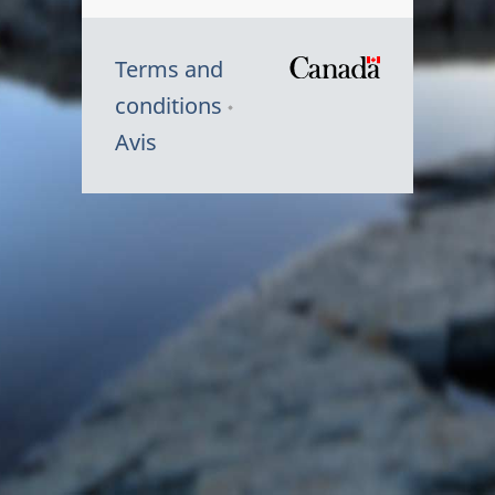
Terms and
/
conditions
Symbole
Avis
du
gouvernem
du
Canada