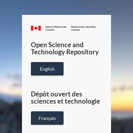
Canada.ca
/
Gouverneme
Open Science and
du
Technology Repository
Canada
English
Dépôt ouvert des
sciences et technologie
Français