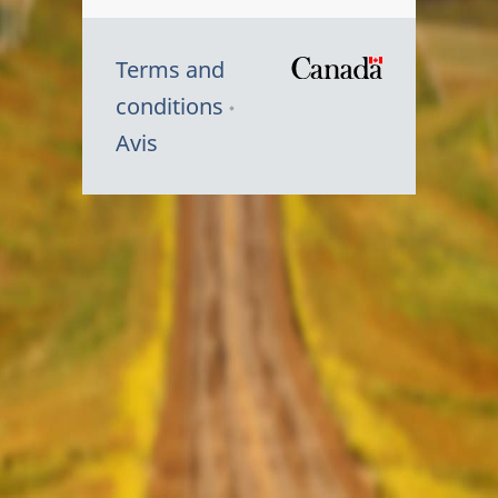
Terms and
/
conditions
Symbole
Avis
du
gouvernem
du
Canada