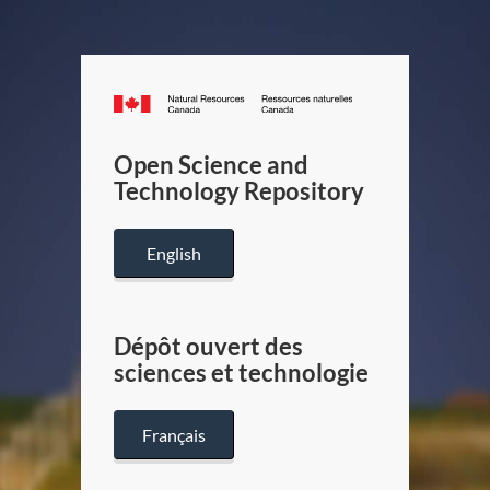
Canada.ca
/
Gouverneme
Open Science and
du
Technology Repository
Canada
English
Dépôt ouvert des
sciences et technologie
Français