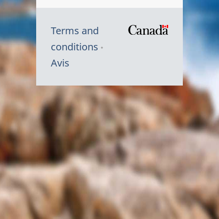
Terms and
/
conditions
Symbole
Avis
du
gouvernem
du
Canada