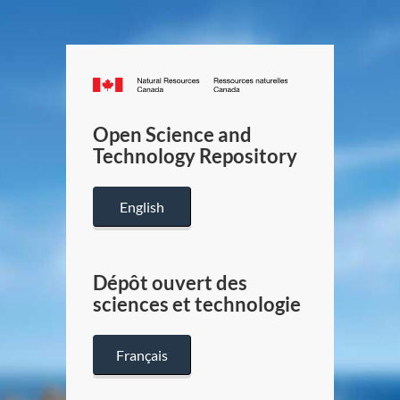
Canada.ca
/
Gouverneme
Open Science and
du
Technology Repository
Canada
English
Dépôt ouvert des
sciences et technologie
Français