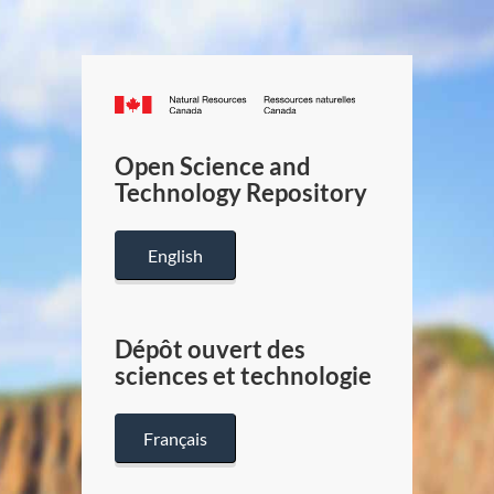
Canada.ca
/
Gouverneme
Open Science and
du
Technology Repository
Canada
English
Dépôt ouvert des
sciences et technologie
Français