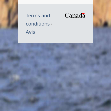
Terms and
/
conditions
Symbole
Avis
du
gouvernem
du
Canada