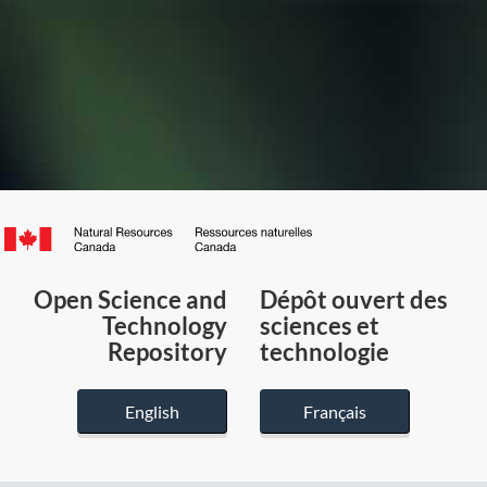
Canada.ca
/
Gouvernement
Open Science and
Dépôt ouvert des
du
Technology
sciences et
Canada
Repository
technologie
English
Français