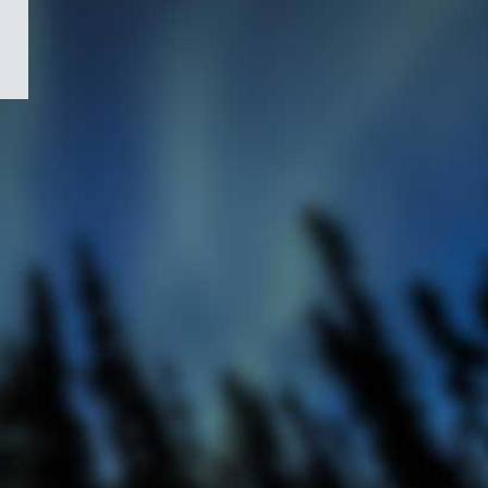
/
Symbole
du
gouvernement
du
Canada