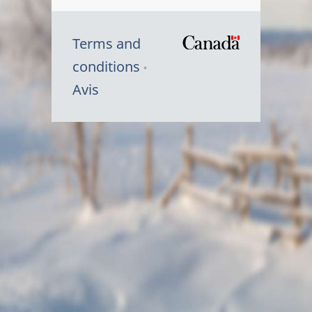
Terms and
/
conditions
Symbole
Avis
du
gouvernem
du
Canada