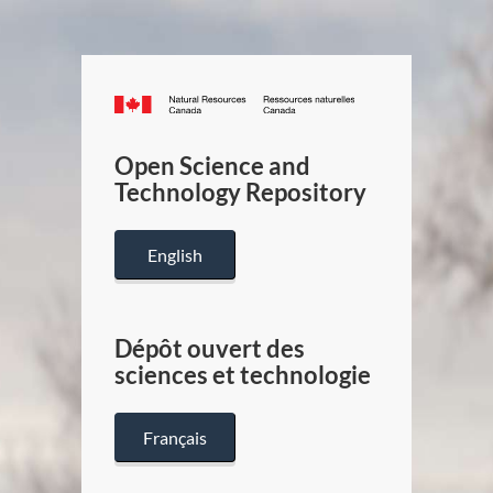
Canada.ca
/
Gouverneme
Open Science and
du
Technology Repository
Canada
English
Dépôt ouvert des
sciences et technologie
Français