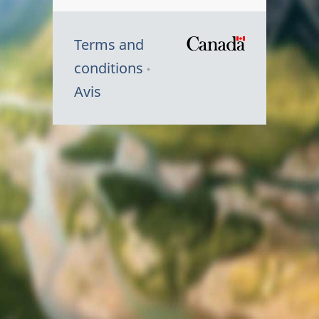
Terms and
/
conditions
Symbole
Avis
du
gouvernem
du
Canada