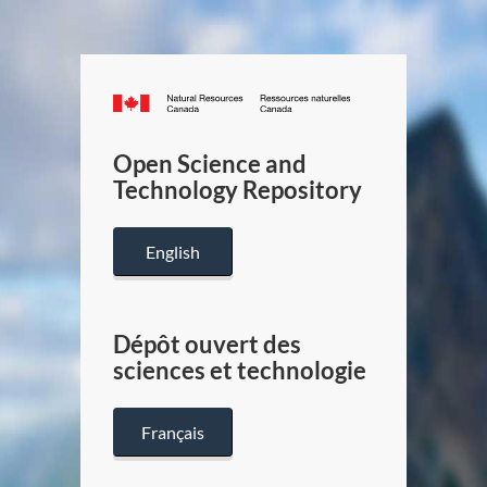
Canada.ca
/
Gouverneme
Open Science and
du
Technology Repository
Canada
English
Dépôt ouvert des
sciences et technologie
Français