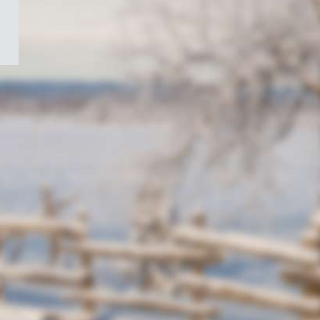
/
Symbole
du
gouvernement
du
Canada