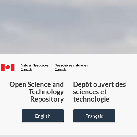
Canada.ca
/
Gouvernement
Open Science and
Dépôt ouvert des
du
Technology
sciences et
Canada
Repository
technologie
English
Français