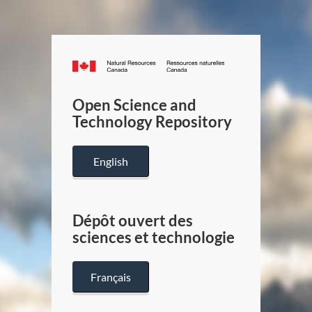
Canada.ca
/
Gouverneme
Open Science and
du
Technology Repository
Canada
English
Dépôt ouvert des
sciences et technologie
Français