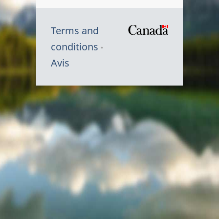
Terms and
/
conditions
Symbole
Avis
du
gouvernem
du
Canada