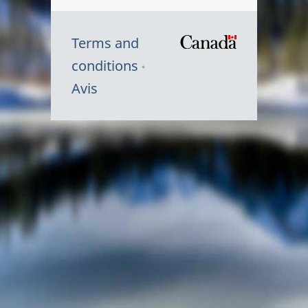
Terms and
/
conditions
Symbole
Avis
du
gouvernem
du
Canada