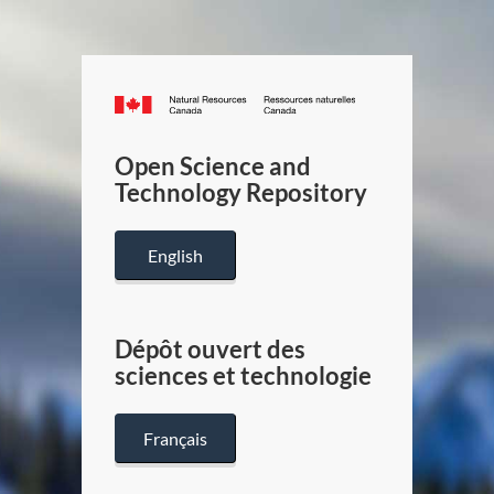
Canada.ca
/
Gouverneme
Open Science and
du
Technology Repository
Canada
English
Dépôt ouvert des
sciences et technologie
Français