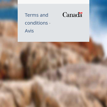
Terms and
/
conditions
Symbole
Avis
du
gouvernem
du
Canada