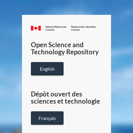
Canada.ca
/
Gouverneme
Open Science and
du
Technology Repository
Canada
English
Dépôt ouvert des
sciences et technologie
Français