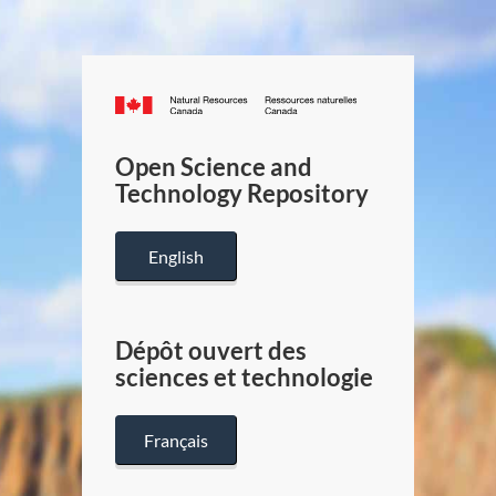
Canada.ca
/
Gouverneme
Open Science and
du
Technology Repository
Canada
English
Dépôt ouvert des
sciences et technologie
Français