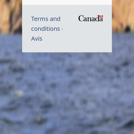
Terms and
/
conditions
Symbole
Avis
du
gouvernem
du
Canada