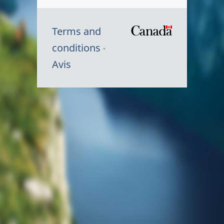
Terms and
/
conditions
Symbole
Avis
du
gouvernem
du
Canada