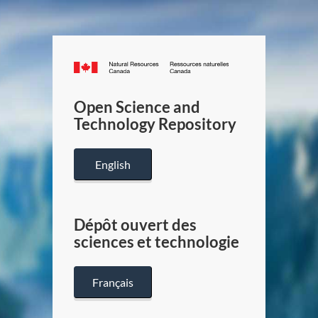
Canada.ca
/
Gouverneme
Open Science and
du
Technology Repository
Canada
English
Dépôt ouvert des
sciences et technologie
Français