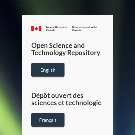
Canada.ca
/
Gouverneme
Open Science and
du
Technology Repository
Canada
English
Dépôt ouvert des
sciences et technologie
Français