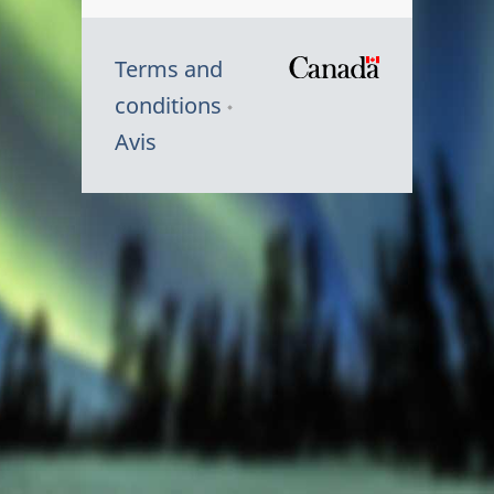
Terms and
/
conditions
Symbole
Avis
du
gouvernem
du
Canada