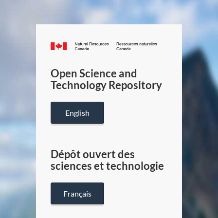
Canada.ca
/
Gouverneme
Open Science and
du
Technology Repository
Canada
English
Dépôt ouvert des
sciences et technologie
Français