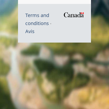
Terms and
/
conditions
Symbole
Avis
du
gouvernem
du
Canada