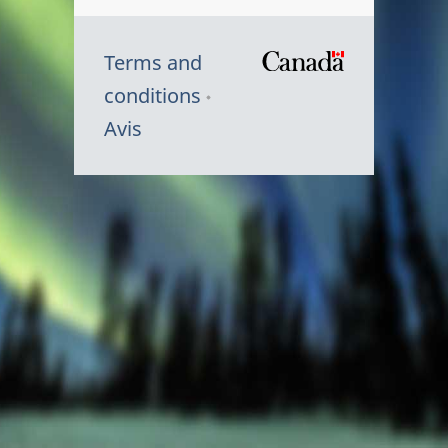
Terms and
/
conditions
Symbole
Avis
du
gouvernem
du
Canada