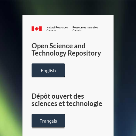
Canada.ca
/
Gouverneme
Open Science and
du
Technology Repository
Canada
English
Dépôt ouvert des
sciences et technologie
Français