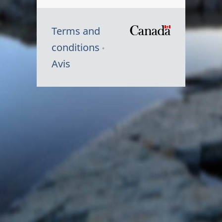
Terms and
/
conditions
Symbole
Avis
du
gouvernem
du
Canada