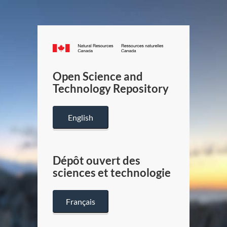
Canada.ca
/
Gouverneme
Open Science and
du
Technology Repository
Canada
English
Dépôt ouvert des
sciences et technologie
Français