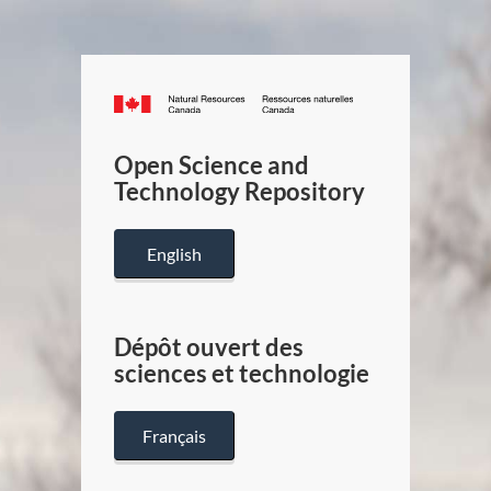
Canada.ca
/
Gouverneme
Open Science and
du
Technology Repository
Canada
English
Dépôt ouvert des
sciences et technologie
Français