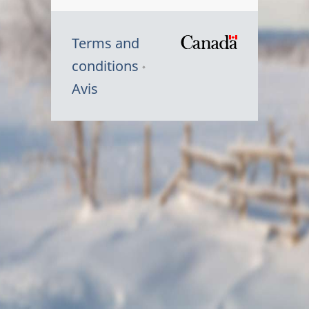
Terms and
/
conditions
Symbole
Avis
du
gouvernem
du
Canada