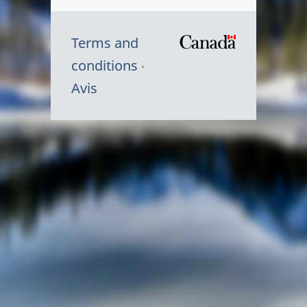
Terms and
/
conditions
Symbole
Avis
du
gouvernem
du
Canada