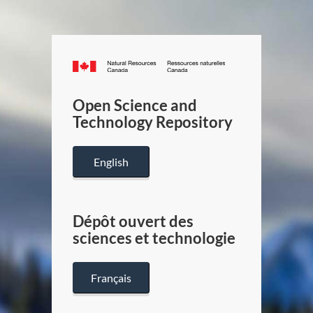
Canada.ca
/
Gouverneme
Open Science and
du
Technology Repository
Canada
English
Dépôt ouvert des
sciences et technologie
Français