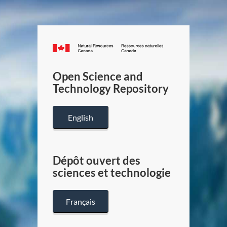
Canada.ca
/
Gouverneme
Open Science and
du
Technology Repository
Canada
English
Dépôt ouvert des
sciences et technologie
Français