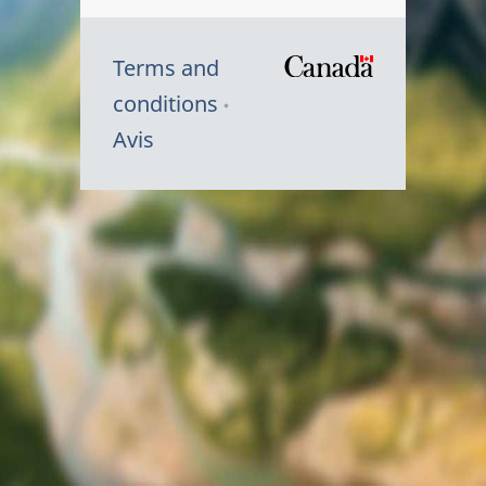
Terms and
/
conditions
Symbole
Avis
du
gouvernem
du
Canada