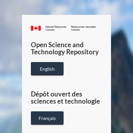
Canada.ca
/
Gouverneme
Open Science and
du
Technology Repository
Canada
English
Dépôt ouvert des
sciences et technologie
Français