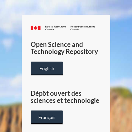
Canada.ca
/
Gouverneme
Open Science and
du
Technology Repository
Canada
English
Dépôt ouvert des
sciences et technologie
Français