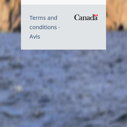
Terms and
/
conditions
Symbole
Avis
du
gouvernem
du
Canada