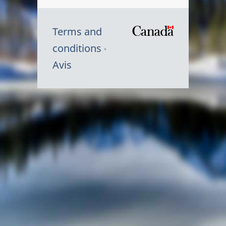
Terms and
/
conditions
Symbole
Avis
du
gouvernem
du
Canada