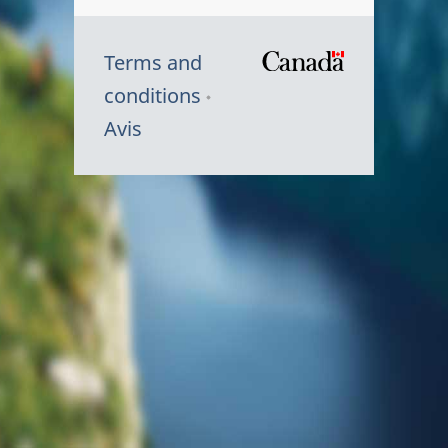
Terms and
/
conditions
Symbole
Avis
du
gouvernem
du
Canada