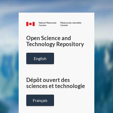
Canada.ca
/
Gouverneme
Open Science and
du
Technology Repository
Canada
English
Dépôt ouvert des
sciences et technologie
Français