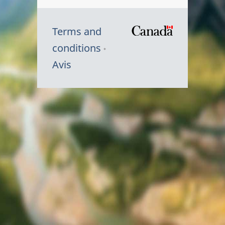
Terms and
/
conditions
Symbole
Avis
du
gouvernem
du
Canada