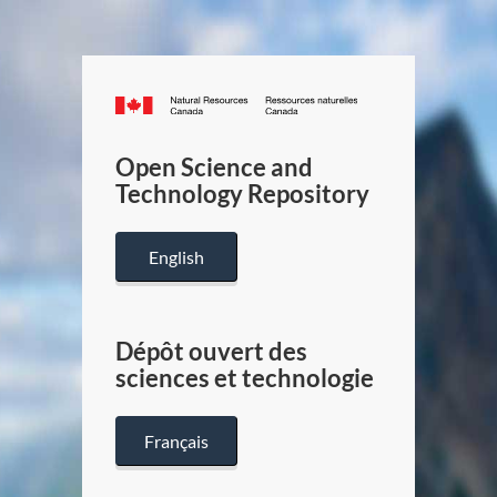
Canada.ca
/
Gouverneme
Open Science and
du
Technology Repository
Canada
English
Dépôt ouvert des
sciences et technologie
Français