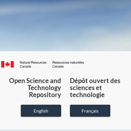
Canada.ca
/
Gouvernement
Open Science and
Dépôt ouvert des
du
Technology
sciences et
Canada
Repository
technologie
English
Français