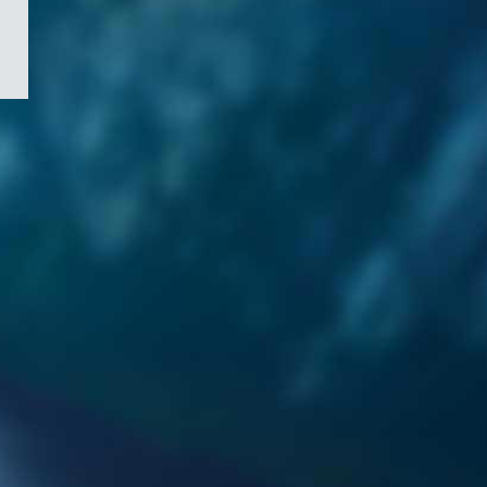
/
Symbole
du
gouvernement
du
Canada