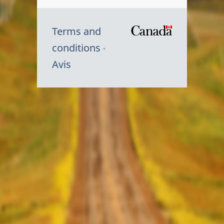
Terms and
/
conditions
Symbole
Avis
du
gouvernem
du
Canada