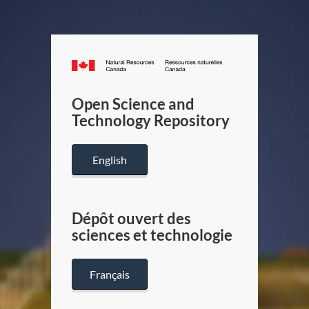
Canada.ca
/
Gouverneme
Open Science and
du
Technology Repository
Canada
English
Dépôt ouvert des
sciences et technologie
Français