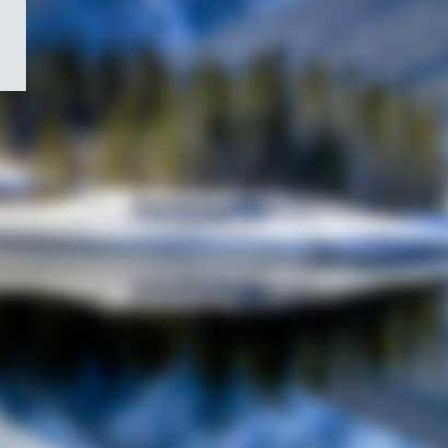
/
Symbole
du
gouvernement
du
Canada