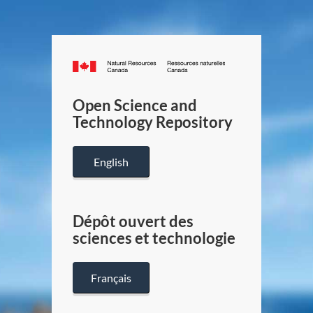
Canada.ca
/
Gouverneme
Open Science and
du
Technology Repository
Canada
English
Dépôt ouvert des
sciences et technologie
Français