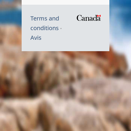
Terms and
/
conditions
Symbole
Avis
du
gouvernem
du
Canada