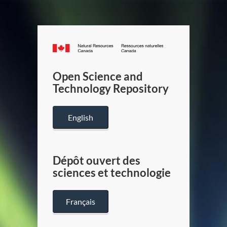
Canada.ca
/
Gouverneme
Open Science and
du
Technology Repository
Canada
English
Dépôt ouvert des
sciences et technologie
Français