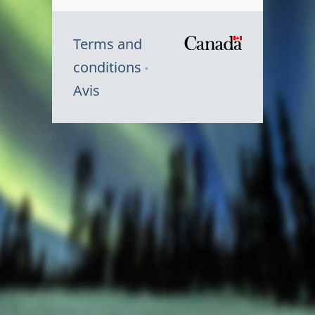
Terms and
/
conditions
Symbole
Avis
du
gouvernem
du
Canada