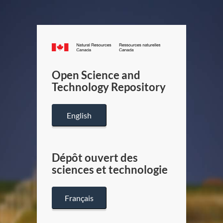
Canada.ca
/
Gouverneme
Open Science and
du
Technology Repository
Canada
English
Dépôt ouvert des
sciences et technologie
Français