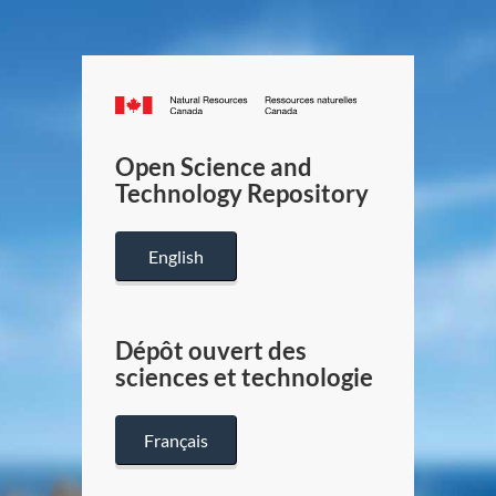
Canada.ca
/
Gouverneme
Open Science and
du
Technology Repository
Canada
English
Dépôt ouvert des
sciences et technologie
Français