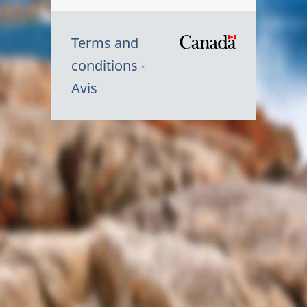
Terms and
/
conditions
Symbole
Avis
du
gouvernem
du
Canada