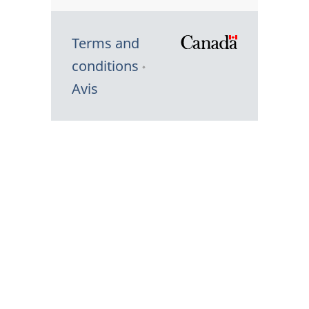
Terms and
/
conditions
Symbole
Avis
du
gouvernem
du
Canada