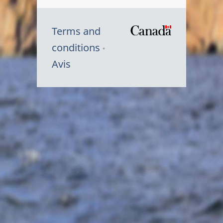
Terms and
/
conditions
Symbole
Avis
du
gouvernem
du
Canada