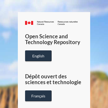
Canada.ca
/
Gouverneme
Open Science and
du
Technology Repository
Canada
English
Dépôt ouvert des
sciences et technologie
Français