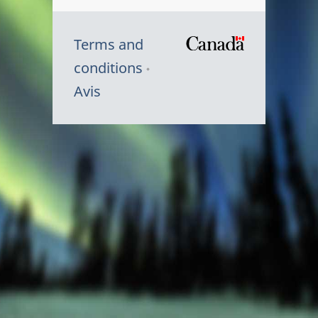
Terms and
/
conditions
Symbole
Avis
du
gouvernem
du
Canada