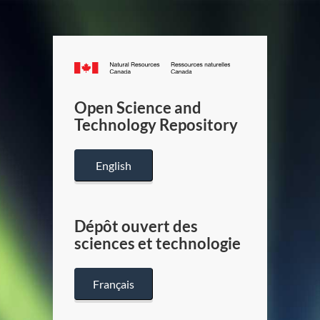
Canada.ca
/
Gouverneme
Open Science and
du
Technology Repository
Canada
English
Dépôt ouvert des
sciences et technologie
Français