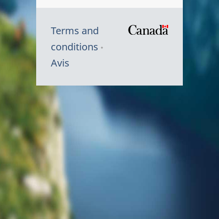
Terms and
/
conditions
Symbole
Avis
du
gouvernem
du
Canada