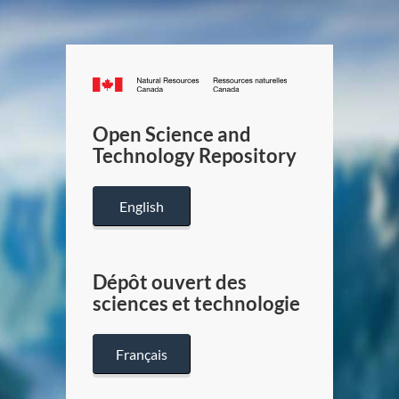
Canada.ca
/
Gouverneme
Open Science and
du
Technology Repository
Canada
English
Dépôt ouvert des
sciences et technologie
Français