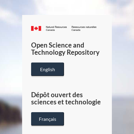
Canada.ca
/
Gouverneme
Open Science and
du
Technology Repository
Canada
English
Dépôt ouvert des
sciences et technologie
Français