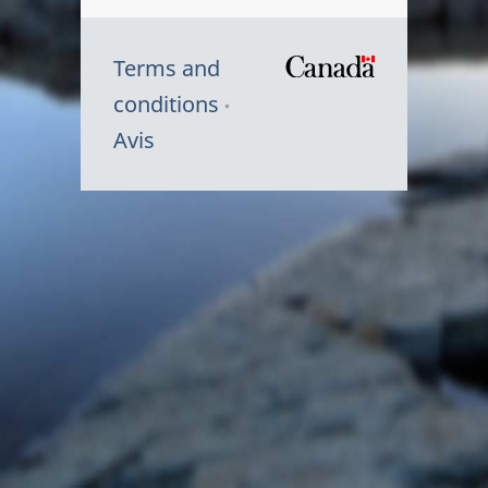
Terms and
/
conditions
Symbole
Avis
du
gouvernem
du
Canada