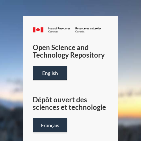
Canada.ca
/
Gouverneme
Open Science and
du
Technology Repository
Canada
English
Dépôt ouvert des
sciences et technologie
Français