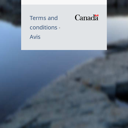
Terms and
/
conditions
Symbole
Avis
du
gouvernem
du
Canada