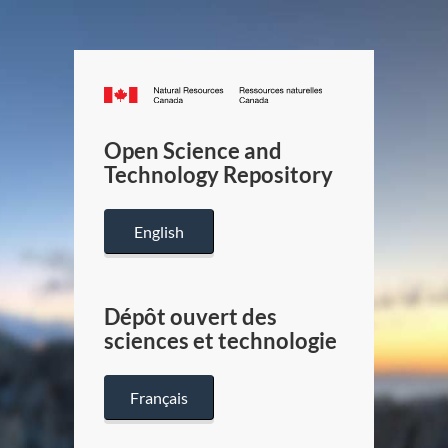
Canada.ca
/
Gouverneme
Open Science and
du
Technology Repository
Canada
English
Dépôt ouvert des
sciences et technologie
Français