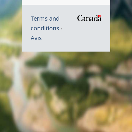
Terms and
/
conditions
Symbole
Avis
du
gouvernem
du
Canada