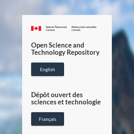
Canada.ca
/
Gouverneme
Open Science and
du
Technology Repository
Canada
English
Dépôt ouvert des
sciences et technologie
Français